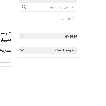
AWG راد
موجودی
دمپردار برن
محدوده قیمت
30,000