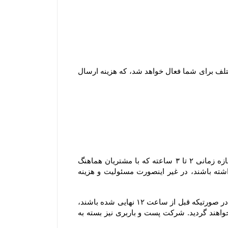
۱-۷ هنگام ثبت سفارش و پیش از پرداخت مبلغ سفارش، با توجه به شهر و میزان خرید امکان انتخاب روش های ارسال مختلف برای شما فعال خواهد شد، که هزینه ارسال 
۲-۸–سفارش های ارسالی شهر تهران به دلیل قابل پیش بینی نبودن مسائلی نظیر ترافیک یا حوداث غیر مترقبه، در یک بازه زمانی ۲ تا ۳ ساعته که با مشتریان هماهنگ 
خواهد شد، تحویل می گردند و مشتریان محترم لازم است که در بازه زمانی مشخص شده در محل تحویل کالا حضور داشته باشند، در غیر اینصورت مسئولیت و هزینه 
۳-۸–سفارش های ارسال شده توسط پست و باربری: سفارش هایی که قرار است از طریق پست یا باربری ارسال گردند، در صورتیکه قبل از ساعت ۱۲ نهایی شده باشند، 
در همان روز تحویل پست یا باربری خواهند شد، اما چنانچه بعد از این ساعت نهایی شده باشند، در روز کاری بعد تحویل خواهند گردید. شرکت پست و باربری نیز بسته به 