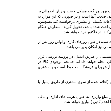
۲-۴– مشتریان در هنگام ثبت سفارش می بایست اطلاعات خود را دقیق وارد فرم سفارش نمایند، در غیراینصورت مسئولیت بروز هر گونه مشکل و ضرر و زیان احتمالی بر 
عهده ایشان می باشد. بنابراین درج آدرس، ایمیل و شماره تماس‌های همراه و ثابت توسط مشتری، به منزله مورد تایید بودن صحت آنها است و در صورتی که این موارد به 
صورت صحیح یا کامل درج نشده باشد، فروشگاه جهت اطمینان از صحت و قطعیت ثبت سفارش می‌تواند از مشتری، اطلاعات تکمیلی و بیشتری درخواست کند .همچنین، 
مشتریان می‌توانند نام، آدرس و تلفن شخص دیگری را برای تحویل گرفتن سفارش وارد کنند و اگر مبلغ سفارش از پیش پرداخت شده باشد، تحویل گیرنده سفارش هنگام 
۳-۴– روز کاری به معنی روز شنبه تا پنج شنبه هر هفته، به استثنای تعطیلات عمومی در ایران است و کلیه سفارش‏‌های ثبت شده در طول روزهای کاری و اولین روز پس از 
۴-۴–کلیه سفارش‌‏های ثبت شده در سایت فروشگاه به وسیله ارسال کد سفارش از طریق پیام کوتاه و پیش فاکتور سیستمی از طریق ایمیل، در پروسه بررسی قرار 
میگیرند. خرید شما از فروشگاه برای ما افتخار است و تیم فروشگاه سعی خود را در تحویل کالا خریداری شده مشتریان انجام خواهد داد اما چنانچه موجودی کالا در 
فروشگاه حتی پس از اقدام مشتری به سفارش‌‏گذاری به پایان برسد. حق کنسل کردن آن سفارش و یا استرداد وجه سفارش برای فروشگاه محفوظ است و یا مشتری 
۵-۴– در صورت بروز مشکل مانند اتمام موجودی کالا ، مبلغ پرداخت شده طی ۲۴ الی ۴۸ ساعت کاری به حساب مشتری (اعلام شده از سوی مشتری از طریق ایمیل یا 
۶-۴– یا انصراف مشتری از خرید ،زمانی که محصول بسته بندی و ارسال شده باشد مبلغ پرداخت شده با کسر ۲۰ درصد از مبلغ واریزی به عنوان هزینه های اداری و مالی 