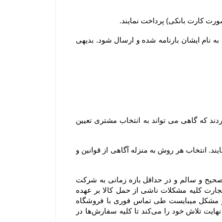
۲-۵–مشتریان ساکن سایر شهرها لازم است کل وجه سفارش خود را بصورت آنلاین یا کارت به کارت پرداخت نمایند تا کالا به نام ایشان بارنامه شده و ارسال شود. بدیهی 
۳-۶– در سایر استان ها، سفارش ها از سه طریق شرکت پست جمهوری اسلامی ایران ، باربری و تیپاکس ارسال می گردند که گاهی می تواند به انتخاب مشتری تعیین 
۴-۶– مشتریان می توانند در مرحله ثبت سفارش و استعلام، از بین روشهای ارسال ممکن، یک روش را به دلخواه انتخاب نمایند. انتخاب هر روش به منزله آگاهی از قوانین و 
۵-۶– در مواردی که ارسال توسط شرکت پست یا باربری انتخاب می گردد، مسئولیت فروشگاه تحویل سفارش بصورت صحیح و سالم و در حداقل بازه زمانی به شرکت 
پست یا باربری و ارسال کد پیگیری برای مشتری می باشد. در این موارد باتوجه به اینکه مطابق مواد ۳۸۶ و ۳۸۷ قانون تجارت کلیه مشکلات ناشی از حمل کالا بر عهده 
متصدی حمل و نقل بوده و فروشگاه مسئولیتی در قبال تاخیر در ارسال یا مشکلات احتمالی آن ندارد و در صورت بروز مشکل میبایست طی تماس فوری با فروشگاه 
اشکال اعلام شود و با هماهنگی فروشگاه صورتجلسه خسارت با شرکت متصدی حمل بار انجام شود . فروشگاه همواره نهایت تلاش خود را می‏‌کند تا کلیه سفارش‏‌ها در 