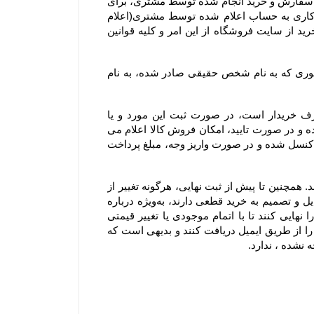
۷-۴– در صورت بروز هرگونه خطا نسبت به درج قیمت و ارزش ریالی کالاهای موجود در سایت فروشگاه، حق بلا اثر نمودن سفارش و خرید انجام شده توسط مشتری، برای 
فروشگاه محفوظ است. بدیهی است فروشگاه در اسرع وقت وجه دریافتی را به پرداخت کننده طی ۲۴ الی ۴۸ ساعت کاری به حساب اعلام شده توسط مشتری(اعلام 
شده از سوی مشتری از طریق ایمیل یا سایر راههای ارتباطی و صرفا اعلام کتبی) واریز و عودت می‌نماید و مشتری با خرید از سایت فروشگاه از این امر و کلیه قوانین 
۸-۴– با توجه به ثبت سیستمی سفارش، به هیچ عنوان امکان صدور فاکتور مجدد یا تغییر مشخصات آن از جمله تغییر فاکتوری که به نام شخص حقیقی صادر شده، به نام 
۹-۴–  از آنجا که فروشگاه یک وب ‌سایت خرده‌ فروشی آنلاین است، سفارش یک کالا به تعداد بالا، مغایر با هدف مصرف خریدار است، در صورت ثبت این مورد و یا 
سفارشاتی که با تعداد اقلام بالایی همراه هستند، فروشگاه مجاز است پیش از ارسال سفارش مشتریان ابتدا بررسی نموده و در صورت تایید، امکان فروش کالا اعلام می 
شود. در این موارد پرداخت وجه و تسویه، قبل از ارسال کالا الزامی است؛ درغیر اینصورت سفارشات با هماهنگی مشتری کنسل شده و در صورت واریز وجه، مبلغ پرداخت 
۱۰-۴– لازم به ذکر است افزودن کالا به سبد خرید به معنی رزرو کالا نیست و هیچ گونه حقی را برای مشتریان ایجاد نمی‌کند. همچنین تا پیش از ثبت نهایی، هرگونه تغییر از 
جمله تغییر در موجودی کالا یا قیمت، روی کالای افزوده شده به سبد خرید اعمال خواهد شد. بنابراین به مشتریانی که تمایل و تصمیم به خرید قطعی دارند، به‌ویژه درباره 
کالاهای در زمان فروش ویژه یا جشنواره که دارای محدودیت تعداد هستند، توصیه می‌شود در اسرع وقت سفارش خود را نهایی کنند تا با اتمام موجودی یا تغییر قیمتی 
کالاها روبرو نشوند. شایان ذکر است سفارش تنها زمانی نهایی می‌شود که کاربران کد رهگیری نهایی تکمیل سفارش خود را از طریق ایمیل دریافت کنند و بدیهی است که 