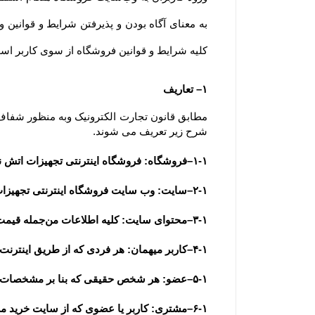
کلیه شرایط و قوانین فروشگاه از سوی کاربر است. ضمنا توجه 
۱– تعاریف
شرح زیر تعریف می شوند.
۱-۱–فروشگاه: فروشگاه اینترنتی تجهیزات اتش نشانی به عنوان فروشنده
۲-۱–سایت: وب سایت فروشگاه اینترنتی تجهیزات اتش نشانی به آدرس  www.Hexafire.ir
۳-۱–محتوای سایت: کلیه اطلاعات من‌جمله قیمت، متن، عکس، فیلم و مشخصات فنی محصولات یا کلیه مقالات و اخبار درج شده در سایت و وبلاگ
۴-۱–کاربر میهمان: هر فردی که از طریق اینترنت وارد سایت فروشگاه شده باشد، کاربر میهمان تلقی می شود.
۵-۱–عضو: هر شخص حقیقی که بنا بر مشخصات هویتی قابل استناد به عضویت سایت درآمده باشد، عضو تلقی می شود.
۶-۱–مشتری: کاربر یا عضوی که از سایت خرید می نماید.