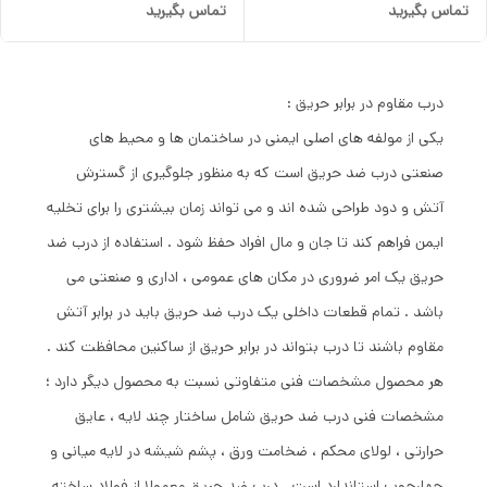
تماس بگیرید
تماس بگیرید
ابعاد خاص
ابعاد خاص
درب مقاوم در برابر حریق :
یکی از مولفه های اصلی ایمنی در ساختمان ها و محیط های
صنعتی درب ضد حریق است که به منظور جلوگیری از گسترش
آتش و دود طراحی شده اند و می تواند زمان بیشتری را برای تخلیه
ایمن فراهم کند تا جان و مال افراد حفظ شود . استفاده از درب ضد
حریق یک امر ضروری در مکان های عمومی ، اداری و صنعتی می
باشد . تمام قطعات داخلی یک درب ضد حریق باید در برابر آتش
مقاوم باشند تا درب بتواند در برابر حریق از ساکنین محافظت کند .
هر محصول مشخصات فنی متفاوتی نسبت به محصول دیگر دارد ؛
مشخصات فنی درب ضد حریق شامل ساختار چند لایه ، عایق
حرارتی ، لولای محکم ، ضخامت ورق ، پشم شیشه در لایه میانی و
چهارچوب استاندارد است . درب ضد حریق معمولا از فولاد ساخته