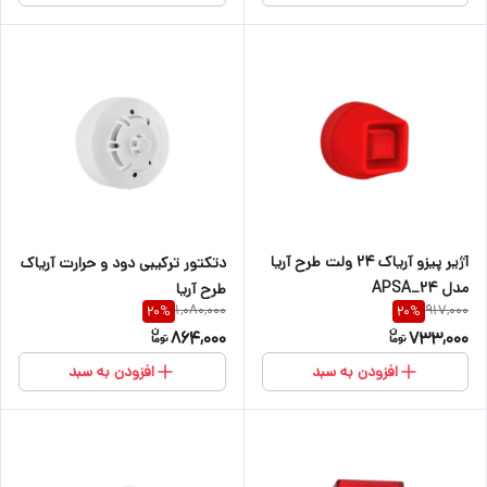
آژیر پیزو آریاک 24 ولت طرح آریا
دتکتور ترکیبی دود و حرارت آریاک
مدل APSA_24
طرح آریا
1,080,000
917,000
20
%
20
%
864,000
733,000
افزودن به سبد
افزودن به سبد