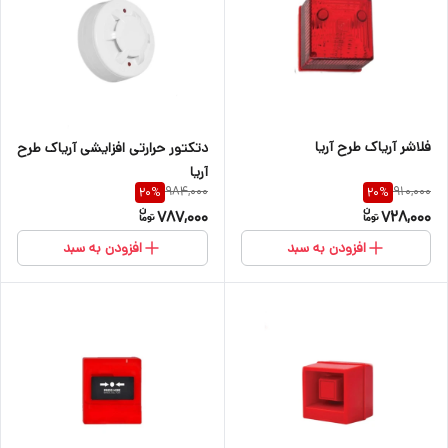
فلاشر آریاک طرح آریا
دتکتور حرارتی افزایشی آریاک طرح
آریا
984,000
910,000
20
%
20
%
787,000
728,000
افزودن به سبد
افزودن به سبد