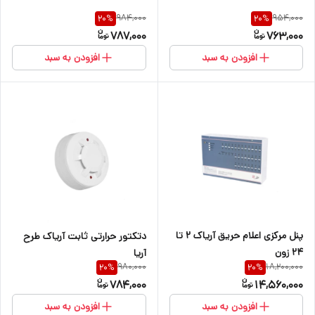
984,000
954,000
20
%
20
%
787,000
763,000
افزودن به سبد
افزودن به سبد
پنل مرکزی اعلام حریق آریاک ۲ تا
دتکتور حرارتی ثابت آریاک طرح
۲۴ زون
آریا
980,000
18,200,000
20
%
20
%
784,000
14,560,000
افزودن به سبد
افزودن به سبد