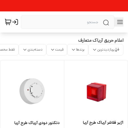
اعلام حریق آریاک متعارف
پربازدیدترین
برندها
قیمت
دسته‌بندی
فقط محصو
آژیر فلاشر آریاک طرح آریا
دتکتور دودی آریاک طرح آریا