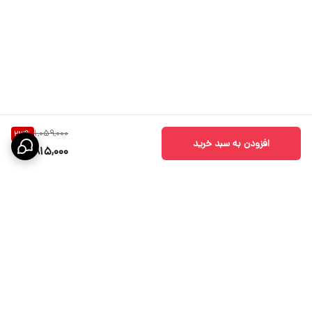
1,059,000
23
%
افزودن به سبد خرید
815,000
برگشت به بالا