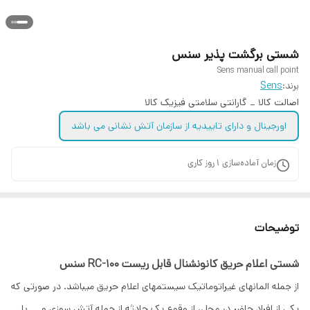
شستی برگشت پذیر سنس
Sens manual call point
برند:
Sens
اصالت کالا _ گارانتی سلامتی فیزیک کالا
اورجینال و دارای تاییدیه از سازمان آتش نشانی می باشد
زمان آماده‌سازی
1
روز کاری
توضیحات
شستی اعلام حریق کانونشنال قابل ریست RC-۱۰۰ سنس
از جمله المان­های غیراتوماتیک سیستم­های اعلام حریق می­باشد. در صورتی که
یکی از افراد حاضر در محل، از وقوع یک حادثه از جمله آتش سوزی و … با