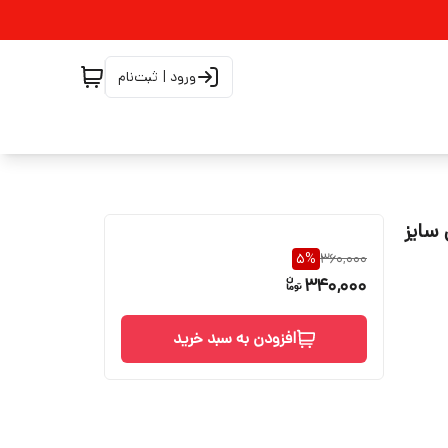
ورود | ثبت‌نام
۶۸درجه هارنس سایز
5
%
360,000
340,000
افزودن به سبد خرید