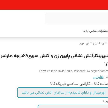
ت
نظرات
تماس با ما
ر آتش نشانی واکنش سریع
اسپرینکلرآتش نشانی پایین زن واکنش سریع
۱/
Female fire sprinkler, quick response, 68 degree harne
ند:
هارنس
الت کالا _ گارانتی سلامتی فیزیک کالا
اورجینال و دارای تاییدیه از سازمان آتش نشانی می باشد
جه