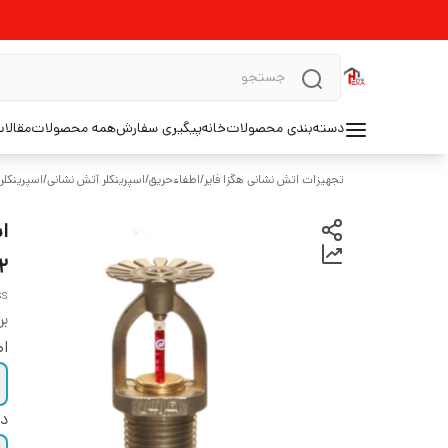
دسته‌بندی محصولات
خانه
پیگیری سفارش
همه محصولات
مقالا
تجهیزات اتش نشانی هگزا فایر
/
اطفاءحریق
/
اسپرینکلر آتش نشانی
/
اسپرینکل
۲
ss
بر
اص
در