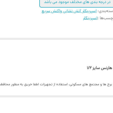
در درجه بندی های مختلف موجود می باشد
ته‌بندی
:
اسپرینکلر آتش نشانی واکنش سریع
چسب‌ها :
اسپرینکلر
برج ها و مجتمع های مسکونی، استفاده از تجهیزات اطفا حریق به منظور محافظت 
پایین زن اشاره کرد.
زی عمل آبپاشی انجام شود و اینگونه خطرات احتمالی و آسیب ناشی از آتش سوز
با آبپاشی در قسمت مورد نظر، باعث می شود تا عمل اطفا حریق انجام گیرد.