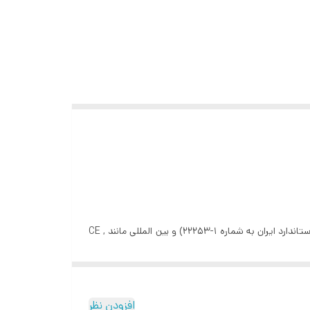
اسپرینکلرهای بالازن هارنس بارنده آبفشان خودکار با حباب شیشه ای هستند که مطابق با استاندارد ها و گواهینامه های داخلی(سازمان ملی استاندارد ایران به شماره 1-22253) و بین المللی مانند CE ,
د.
افزودن نظر