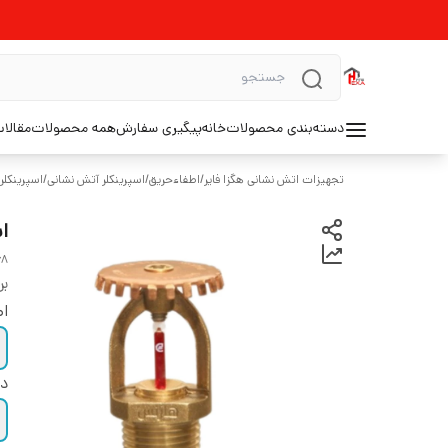
دسته‌بندی محصولات
خانه
پیگیری سفارش
همه محصولات
مقالا
تجهیزات اتش نشانی هگزا فایر
/
اطفاءحریق
/
اسپرینکلر آتش نشانی
/
اسپرینکل
اس
gh pressure, quick response, size 1/2 harness
بر
اص
در