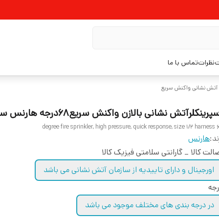
ت
نظرات
تماس با ما
ر آتش نشانی واکنش سریع
پرینکلرآتش نشانی بالازن واکنش سریع۶۸درجه هارنس سایز ۱/۲
68 degree fire sprinkler, hi
ند:
هارنس
الت کالا _ گارانتی سلامتی فیزیک کالا
اورجینال و دارای تاییدیه از سازمان آتش نشانی می باشد
جه
در درجه بندی های مختلف موجود می باشد