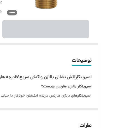
دس
بر
توضیحات
اسپرینکلرآتش نشانی بالازن واکنش سریع۶۸درجه هارنس سایز ۱/۲
اسپرینکلر بالازن هارنس چیست؟
VDS ,LPCB ,FM , ULطراحی و تولید شده اند.
بارنده های آبفشان بایستی مطابق ضوابط بین المللی مانندNFPAیاEN12845 و الزامات سازمان متولی آتش نشانی و نظام مهندسی طراحی و نصب گردند.
با توجه به نوع طراحی درفضاهایی مثل پارکینگ ها ، انبا
نظرات