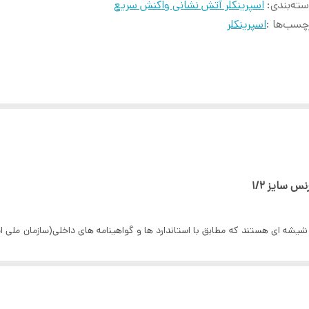
ته‌بندی
:
اسپرینکلر آتش نشانی واکنش سریع
چسب‌ها :
اسپرینکلر
رها و یا سقف های باز که امکان یخ زدگی سیستم وجود داردنصب و استفاده می شون