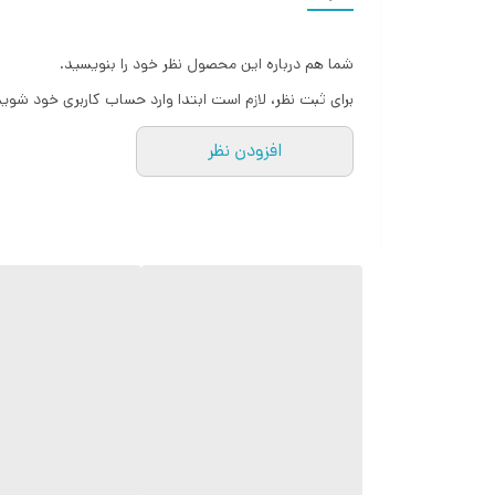
spring ) و پاشش آب می گردد. آب پس از برخورد با دفلکتور با الگوی ثابت و یکنواخت به سمت آتش اسپری می شود که باعث اطفا و یا کنترل حریق می گردد.
شما هم درباره این محصول نظر خود را بنویسید.
اسپرینکلرهای بالازن هارنس در بسته بندی 100 عددی با تنوع رنگ بندی بدنه و درجه های مختلف حرارتی حباب تولید می شوند.
برای ثبت نظر، لازم است ابتدا وارد حساب کاربری خود شوید
افزودن نظر
مشخصات فنی:
ضریب پاشش
80(5.6)
سایزبارنده
NPT”½
سرعت عملکرد و سایز حباب
واکنش سریع 3mm
درجه حرارت عملکرد حباب
68°C
فشار کاری
12.1 bar (175 psi)
جنس آلیاژ بدنه
برنج به روش فور
جنس آلیاژ دفلکتور
مس
گواهینامه
ass Bulb-CE-ISO