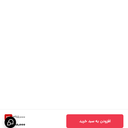
395,000
3
%
افزودن به سبد خرید
380,000