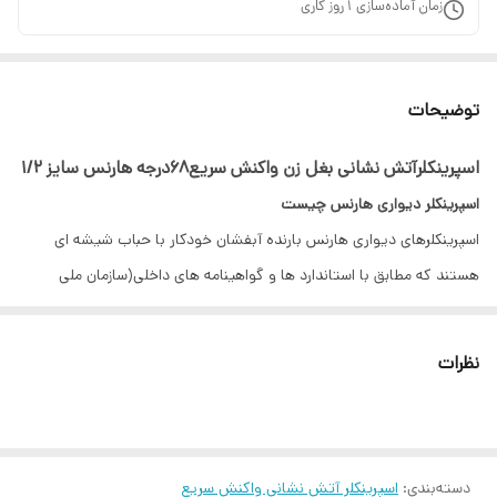
زمان آماده‌سازی
1
روز کاری
توضیحات
اسپرینکلرآتش نشانی بغل زن واکنش سریع۶۸درجه هارنس سایز ۱/۲
اسپرینکلر دیواری هارنس چیست
اسپرینکلرهای دیواری هارنس بارنده آبفشان خودکار با حباب شیشه ای
هستند که مطابق با استاندارد ها و گواهینامه های داخلی(سازمان ملی
استاندارد ایران به شماره 1-22253) و بین المللی مانند CE , VDS ,LPCB
,FM , ULطراحی و تولید شده اند.
نظرات
بارنده های آبفشان بایستی مطابق ضوابط بین المللی
مانندNFPAیاEN12845 و الزامات سازمان متولی آتش نشانی و نظام
مهندسی طراحی و نصب گردند.
دسته‌بندی
:
اسپرینکلر آتش نشانی واکنش سریع
اسپرینکلر دیواری یا کنارزن با عملکرد به صورت افقی در فضاهایی که