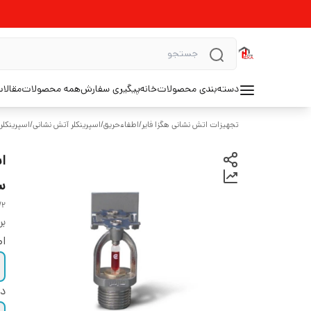
دسته‌بندی محصولات
خانه
پیگیری سفارش
همه محصولات
مقالا
تجهیزات اتش نشانی هگزا فایر
/
اطفاءحریق
/
اسپرینکلر آتش نشانی
/
اسپرینکلر
سا
/2
بر
اص
در