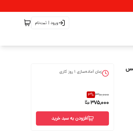
ورود | ثبت‌نام
د۶۸درجه هارنس
زمان آماده‌سازی
1
روز کاری
3
%
390,000
375,000
افزودن به سبد خرید