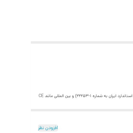
اسپرینکلرهای دیواری هارنس بارنده آبفشان خودکار با حباب شیشه ای هستند که مطابق با استاندارد ها و گواهینامه های داخلی(سازمان ملی استاندارد ایران به شماره 1-22253) و بین المللی مانند CE
د و در فضاهایی که سقف کوتاه می باشد مانند هتل ها
افزودن نظر