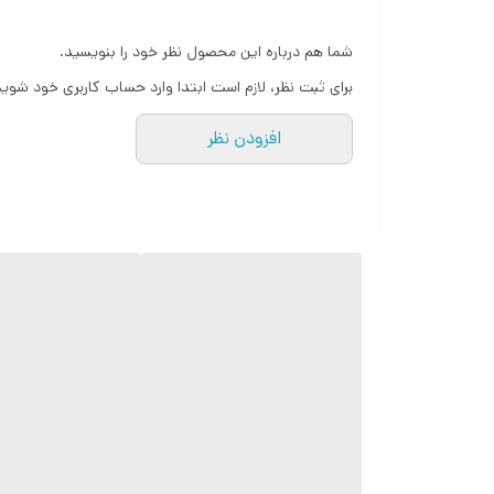
استفاده می شود.
شما هم درباره این محصول نظر خود را بنویسید.
spring ) و پاشش آب می گردد. آب پس از برخورد با دفلکتور با الگوی ثابت و یکنواخت به سمت آتش اسپری می شود که باعث اطفا و یا کنترل حریق می گردد.
برای ثبت نظر، لازم است ابتدا وارد حساب کاربری خود شوید
اسپرینکلرهای دیواری هارنس در بسته بندی 100 عددی با تنوع رنگ بندی بدنه و درجه های مختلف حرارتی حباب تولید می شوند.
افزودن نظر
مشخصات فنی:
ضریب پاشش
80(5.6)
سایزبارنده
NPT”½
سرعت عملکرد و سایز حباب
استاندارد 5mm
درجه حرارت عملکرد حباب
68°C
فشار کاری
12.1 bar (175 psi)
جنس آلیاژ بدنه
برنج به روش فور
جنس آلیاژ دفلکتور
برنج
گواهینامه
ass Bulb-CE-ISO