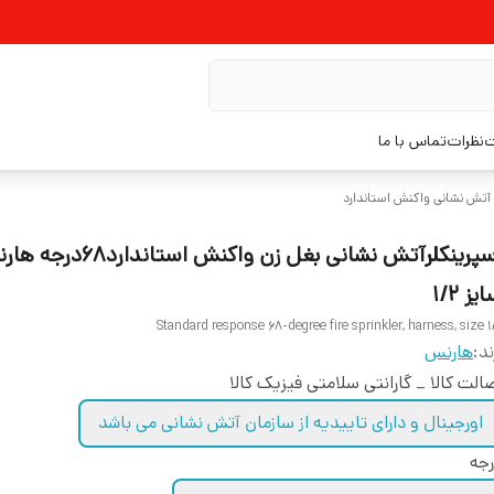
ت
نظرات
تماس با ما
 آتش نشانی واکنش استاندارد
اسپرینکلرآتش نشانی بغل زن واکنش استاندار
یز ۱/۲
Standard response 68-degree fire sprinkler, harness, size 1
ند:
هارنس
الت کالا _ گارانتی سلامتی فیزیک کالا
اورجینال و دارای تاییدیه از سازمان آتش نشانی می باشد
جه