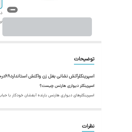
دس
بر
توضیحات
اسپرینکلرآتش نشانی بغل زن واکنش استاندارد۶۸درجه هارنس سایز ۱/۲
اسپرینکلر دیواری هارنس چیست؟
, VDS ,LPCB ,FM , ULطراحی و تولید شده اند.
بارنده های آبفشان بایستی مطابق ضوابط بین المللی مانندNFPAیاEN12845 و الزامات سازمان متولی آتش نشانی و نظام مهندسی طراحی و نصب گردند.
اسپرینکلر دیواری یا کنارزن با عملکرد به صورت افقی در ف
نظرات