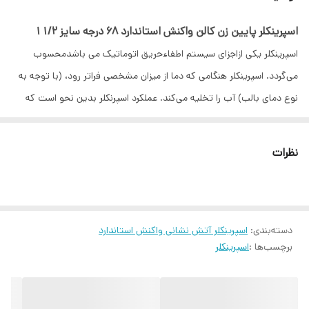
اسپرینکلر پایین زن کالن واکنش استاندارد 68 درجه سایز 1/2 1
اسپرینکلر یکی ازاجزای سیستم اطفاءحریق اتوماتیک می باشدمحسوب
می‌گردد. اسپرینکلر هنگامی که دما از میزان مشخصی فراتر رود، (با توجه به
نوع دمای بالب) آب را تخلیه می‌کند. عملکرد اسپرنکلر بدین نحو است که
حباب شیشه‌ای یا همان بالب که حاوی مایع حساس به دما است، شکسته
شده و باعث خروج آب از دهانه اوریفیس اسپرینکلر بر روی آتش و کنترل آن
نظرات
می‌شوند.
اسپرینکلر آتش‌نشانی به طور گسترده‌ای در ساختمان‌ها و صنایع استفاده
می‌شود و در هر سال در سراسر جهان بیش از ۴۰ میلیون اسپرینکلر تولید و
دسته‌بندی
:
اسپرینکلر آتش نشانی واکنش استاندارد
نصب می‌گردد. در ساختمان‌هایی که توسط اسپرینکلر آتش حفاظت شده و
برچسب‌ها :
اسپرینکلر
دارای طراحی و نگهداری استاندارد باشد، بیش از ۹۹ درصد از آتش‌سوزی‌ها به
تنهایی توسط اسپرینکلر کنترل می‌شود. وظیفه سیستم‌های اسپرینکلر
کنترل و جلوگیری از گسترش حریق در مراحل اولیه شکل‌گیری تا رسیدن