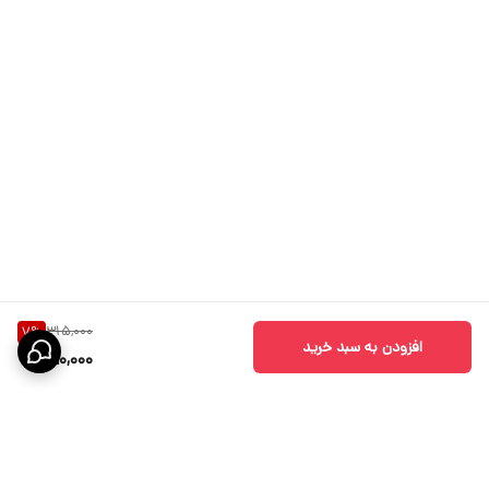
315,000
7
%
افزودن به سبد خرید
290,000