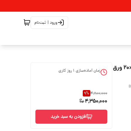
ورود | ثبت‌نام
جعبه آتش نشانی روکاروتوکار طرح تاییدیه دار ابعاد۷۵×۶0×۲۰ ورق
زمان آماده‌سازی
1
روز کاری
B
9
%
4,800,000
4,350,000
افزودن به سبد خرید