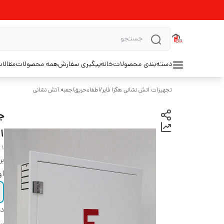
دسته‌بندی محصولات
خانه
پیگیری سفارش
همه محصولات
مقالا
تجهیزات اتش نشانی هگزا فایر
/
اطفاءحریق
/
جعبه آتش نشانی
۱
 1
بر
او
دس
بر