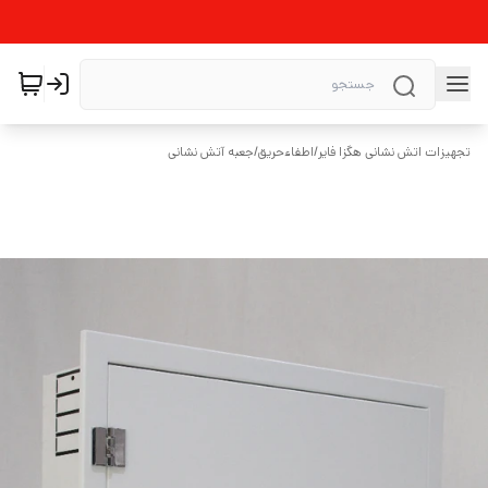
تجهیزات اتش نشانی هگزا فایر
/
اطفاءحریق
/
جعبه آتش نشانی