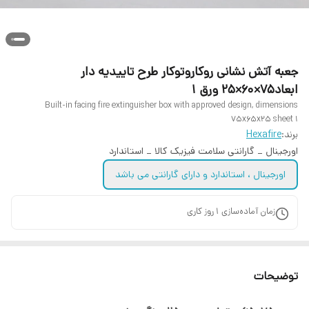
جعبه آتش نشانی روکاروتوکار طرح تاییدیه دار
ابعاد۷۵×۶0×۲۵ ورق ۱
Built-in facing fire extinguisher box with approved design, dimensions
75x65x25 sheet 1
برند:
Hexafire
اورجینال _ گارانتی سلامت فیزیک کالا _ استاندارد
اورجینال ، استاندارد و دارای گارانتی می باشد
زمان آماده‌سازی
1
روز کاری
توضیحات