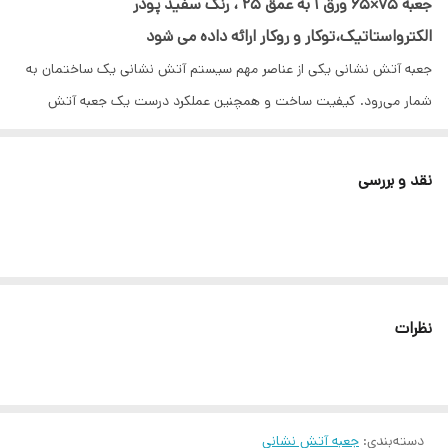
جعبه 75×65 ورق ۱ به عمق 25 ، رنگ سفید پودر
الکترواستاتیک،توکار و روکار ارائه داده می شود
جعبه آتش نشانی یکی از عناصر مهم سیستم آتش نشانی یک ساختمان به
شمار می‌رود. کیفیت ساخت و همچنین عملکرد درست یک جعبه آتش
نشانی، انجام عملیات درست آتش نشانی به هنگام حریق را تضمین می‌کند.
هرچند جعبه آتش نشانی از جمله تجهیزاتی است که توسط تولید کنندگان
نقد و بررسی
مختلفی اعم از تولید کنندگان تراز اول و همچنین تولید کنندگان متفرقه
تولید می‌شود، اما باید به خاطر داشته باشیم که تنها جعبه‌های آتش
نشانی با کیفیت که مطابق استاندارد ساخته می ‌شوند، می‌توانند عملکرد
درستی که مد نظر است را برآورده نمایند.
ما به شما پیشنهاد می‌کنیم، چنانچه قصد خرید یک جعبه آتش نشانی برای
نظرات
نگهداری از تجهیزات اطفای حریق را دارید، از جعبه‌های آتش نشانی با
کیفیت که ویژگی‌های مشخصی دارند و در ادامه به آن می‌پردازیم، استفاده
نمایید تا یک بار و برای همیشه ساختمان خود را به انواع تجهیزات که از
دسته‌بندی
:
جعبه آتش نشانی