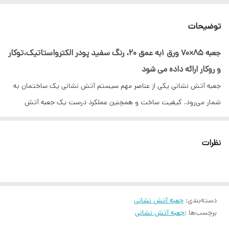
توضیحات
جعبه 85×70 ورق 1به عمق 20، رنگ سفید پودر الکترواستاتیک،توکار
و روکار ارائه داده می شود
جعبه آتش نشانی یکی از عناصر مهم سیستم آتش نشانی یک ساختمان به
شمار می‌رود. کیفیت ساخت و همچنین عملکرد درست یک جعبه آتش
نشانی، انجام عملیات درست آتش نشانی به هنگام حریق را تضمین می‌کند.
هرچند جعبه آتش نشانی از جمله تجهیزاتی است که توسط تولید کنندگان
نظرات
مختلفی اعم از تولید کنندگان تراز اول و همچنین تولید کنندگان متفرقه
تولید می‌شود، اما باید به خاطر داشته باشیم که تنها جعبه‌های آتش
نشانی با کیفیت که مطابق استاندارد ساخته می ‌شوند، می‌توانند عملکرد
دسته‌بندی
:
جعبه آتش نشانی
درستی که مد نظر است را برآورده نمایند.
برچسب‌ها :
جعبه آتش نشانی
ما به شما پیشنهاد می‌کنیم، چنانچه قصد خرید یک جعبه آتش نشانی برای