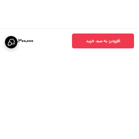
به طور کلی بهتر است ارتفاع نصب دتکتور شعله‌ای حداقل 2 برابر بیشتر
از ارتفاع هر چیزی در سالن باشد تا ناحیه کور به حداقل میزان کاهش
یابد.
39,300,000
افزودن به سبد خرید
جهت کاهش نقاط کور، از دتکتور شعله به تعداد کافی استفاده کنید.
برگشت به بالا