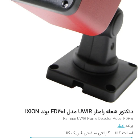
دتکتور شعله رامنار UV/IR مدل FD30i برند IXION
Ramnar UV/IR Flame Detector Model FD30i
برند:
رامنار
اصالت کالا _ گارانتی سلامتی فیزیک کالا