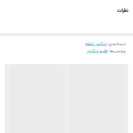
سازمان ثبت اسناد و املاک کشور بوده و فناوری بکار رفته در آنها نیز به
عنوان اختراع به ثبت رسیده است .
نظرات
ویژگی دتکتور شعله رامنار :
محصول دانش بنیان
کشف شعله استاندارد 30*30 در فاصله 30 متر مایع n_heptane
دسته‌بندی
:
دتکتور شعله
زاویه دید 90 درجه
برچسب‌ها :
فلیم دتکتور
دارای براکت قابل تنظیم
دارای پوشش محافظت از سنسور و ضریب حفاظتی IP54
مناسب استفاده در فضای تجاری ، انبارها indoor
حساس به اشعه فرابنفش با طول موج بین 185-260 نانومتر
قابلیت اتصال به پانل اعلام‌حریق و اعلام‌سرقت
دارای دو خروجی مستقل رله‌ای جهت آلارم و خطا
محصول شرکت دانش بنیان
دارای یک سال گارانتی و خدمات پس از فروش