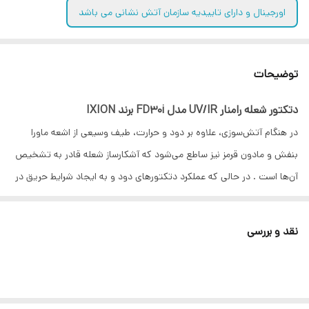
اورجینال و دارای تاییدیه سازمان آتش نشانی می باشد
توضیحات
دتکتور شعله رامنار UV/IR مدل FD30i برند IXION
در هنگام آتش‌سوزی، علاوه بر دود و حرارت، طیف وسیعی از اشعه ماورا
بنفش
و مادون قرمز
نیز ساطع می‌شود که آشکارساز شعله قادر به تشخیص
آن‌ها است . در حالی که عملکرد دتکتورهای دود و به ایجاد شرایط حریق در
حد مشخصی بستگی دارد، آشکارسازهای شعله به محض تشکیل شعله،
حریق را در همان لحظات ابتدایی کشف می‌کنند. به همین دلیل، استفاده از
نقد و بررسی
دتکتورهای شعله در اماکنی که مواد و مایعات قابل اشتعال نگهداری
می‌شود ، بسیار متداول است . دتکتورهای شعله‌ای IXION FEUER در
مدل‌های UV و UV/IR تولید می‌شوند و دارای طرح صنعتی ثبت شده در