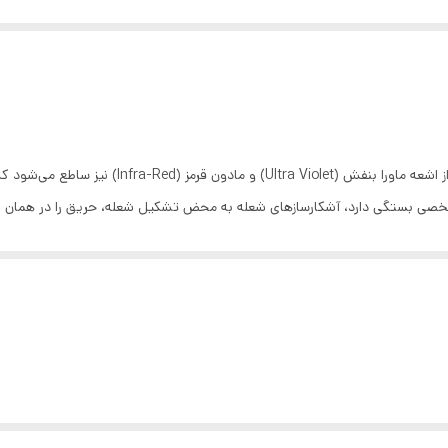
در هنگام آتش‌سوزی، علاوه بر دود و حرارت، طیف وسی
خصی بستگی دارد، آشکارسازهای شعله به محض تشکیل شعله، حریق را در همان لح
بکار رفته در آنها نیز به عنوان اختراع به ثبت رسیده است.