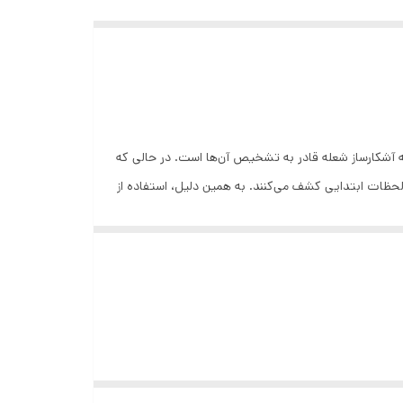
عی از اشعه ماورا بنفش (Ultra Violet) و مادون قرمز (Infra-Red) نیز ساطع می‌شود که آشکارساز شعله قادر به تشخیص آن‌ها است. در حالی که
ظات ابتدایی کشف می‌کنند. به همین دلیل، استفاده از
دتکتورهای شعله در اماکنی که مواد و مایعات قابل اشتعال نگهداری می‌شود، بسیار متداول است. دتکتورهای شعله‌ای IXION FEUER در مدل‌های UV و UV/IR تولید می‌شوند و دارای طرح صنعتی