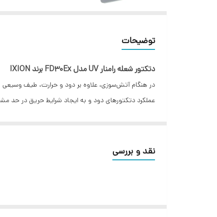
توضیحات
دتکتور شعله رامنار UV مدل FD30Ex برند IXION
عملکرد دتکتورهای دود و به ایجاد شرایط حریق در حد مش
ثبت شده در سازمان ثبت اسناد و املاک کشور بوده و فناوری 
ویژگی دتکتور شعله رامنار :
نقد و بررسی
محصول دانش بنیان
کشف شعله استاندارد 30*30 در فاصله 30 متر
انکلوژر فلزی صنعتی IP66
زاویه دید 90 درجه