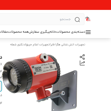
دسته‌بندی محصولات
خانه
پیگیری سفارش
همه محصولات
مقالا
تجهیزات اتش نشانی هگزا فایر
/
تجهیزات اعلام حریق
/
دتکتور شعله
دتک
EX
بر
اص
دس
بر