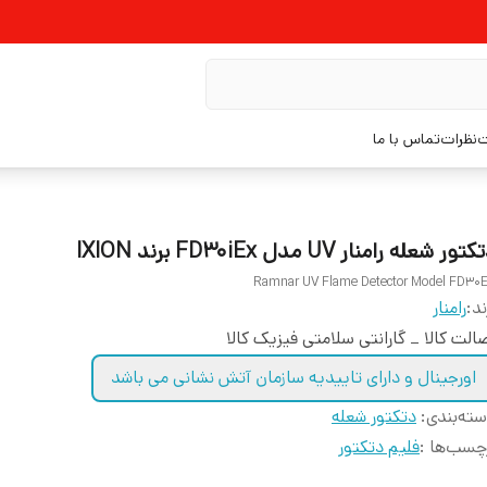
ت
نظرات
تماس با ما
تور شعله رامنار UV مدل FD30iEx برند IXION
Ramnar UV Flame Detector Model FD30
ند:
رامنار
الت کالا _ گارانتی سلامتی فیزیک کالا
اورجینال و دارای تاییدیه سازمان آتش نشانی می باشد
ته‌بندی
:
دتکتور شعله
چسب‌ها :
فلیم دتکتور