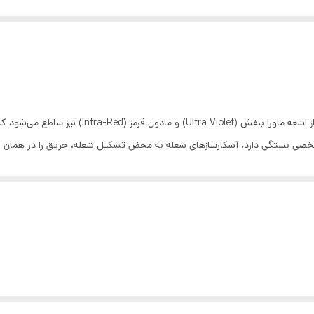
در هنگام آتش‌سوزی، علاوه بر دود و حرارت، طیف وسی
خصی بستگی دارد، آشکارسازهای شعله به محض تشکیل شعله، حریق را در همان لح
بکار رفته در آنها نیز به عنوان اختراع به ثبت رسیده است.