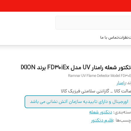
ت
نظرات
تماس با ما
تور شعله رامنار UV مدل FD30iEx برند IXION
Ramnar UV Flame Detector Model FD30
ند:
رامنار
الت کالا _ گارانتی سلامتی فیزیک کالا
اورجینال و دارای تاییدیه سازمان آتش نشانی می باشد
ته‌بندی
:
دتکتور شعله
چسب‌ها :
فلیم دتکتور