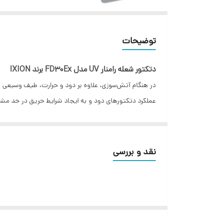
توضیحات
دتکتور شعله رامنار UV مدل FD30Ex برند IXION
عملکرد دتکتورهای دود و به ایجاد شرایط حریق در حد مش
ثبت شده در سازمان ثبت اسناد و املاک کشور بوده و فناوری 
ویژگی دتکتور شعله رامنار :
نقد و بررسی
محصول دانش بنیان
کشف شعله استاندارد 30*30 در فاصله 30 متر
انکلوژر فلزی صنعتی IP66
زاویه دید 90 درجه