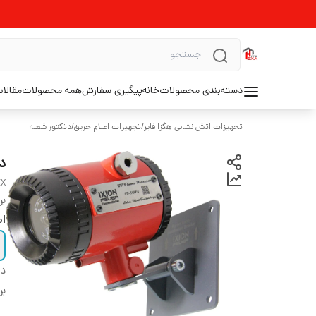
دسته‌بندی محصولات
خانه
پیگیری سفارش
همه محصولات
مقالا
تجهیزات اتش نشانی هگزا فایر
/
تجهیزات اعلام حریق
/
دتکتور شعله
دتک
EX
بر
اص
دس
بر