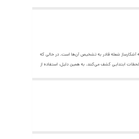
عی از اشعه ماورا بنفش (Ultra Violet) و مادون قرمز (Infra-Red) نیز ساطع می‌شود که آشکارساز شعله قادر به تشخیص آن‌ها است. در حالی که
ظات ابتدایی کشف می‌کنند. به همین دلیل، استفاده از
دتکتورهای شعله در اماکنی که مواد و مایعات قابل اشتعال نگهداری می‌شود، بسیار متداول است. دتکتورهای شعله‌ای IXION FEUER در مدل‌های UV و UV/IR تولید می‌شوند و دارای طرح صنعتی