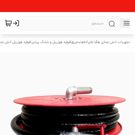
تجهیزات اتش نشانی هگزا فایر
/
اطفاءحریق
/
قرقره هوزریل و شلنگ برزنتی
/
قرقره هوزریل آتش نشا