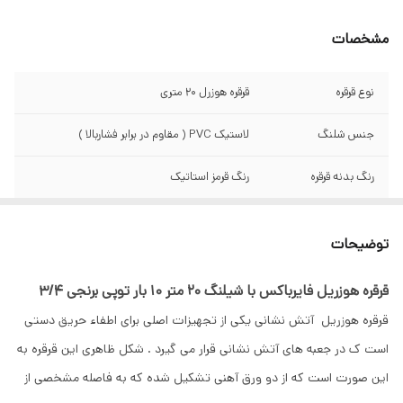
مشخصات
نوع قرقره
قرقره هوزرل 20 متری
جنس شلنگ
لاستیک PVC ( مقاوم در برابر فشاربالا )
رنگ بدنه قرقره
رنگ قرمز استاتیک
اندازه شلنگ
20 متری
توضیحات
قطر شلنگ
3/4 اینچ استاندارد تعریف شده
قرقره هوزریل فایرباکس با شیلنگ 20 متر 10 بار توپی برنجی 3/4
فشار کارکرد
10 بار فشار ( استاندارد تعریف شده براساس
قرقره هوزریل آتش نشانی یکی از تجهیزات اصلی برای اطفاء حریق دستی
قوانین و مقررات )
است ک در جعبه های آتش نشانی قرار می گیرد . شکل ظاهری این قرقره به
نوع نازل ( سرلوله )
سماوری چدنی ، مقاوم دربرابر ضربه و خوردگی
این صورت است که از دو ورق آهنی تشکیل شده که به فاصله مشخصی از