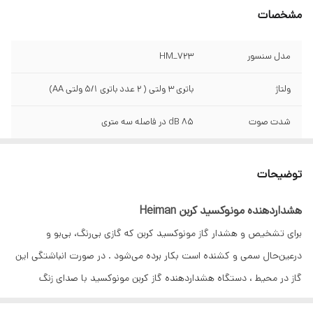
مشخصات
مدل سنسور
HM_723
ولتاژ
باتری 3 ولتی ( 2 عدد باتری 5/1 ولتی AA)
شدت صوت
85 dB در فاصله سه متری
محدوده دمای کار
10- الی 50+ درجه سانتیگراد
توضیحات
تاییدیه ها
تایید شده توسط Intertek ، تایید شده توسط
سازمان آتش نشانی تهران و دارای اصالت کالا می
هشداردهنده مونوکسید کربن Heiman
باشد
برای تشخیص و هشدار گاز مونوکسید کربن که گازی بی‌رنگ، بی‌بو و
ابعاد
110x40x۱10 میلی متر
درعین‌حال سمی و کشنده است بکار برده می‌شود . در صورت انباشتگی این
گاز در محیط ، دستگاه هشداردهنده گاز کربن مونوکسید با صدای زنگ
وزن
700 گرم
هشدار خود ساکنین را از وجود این گاز سمی مطلع می‌کند. درمورد بهترین