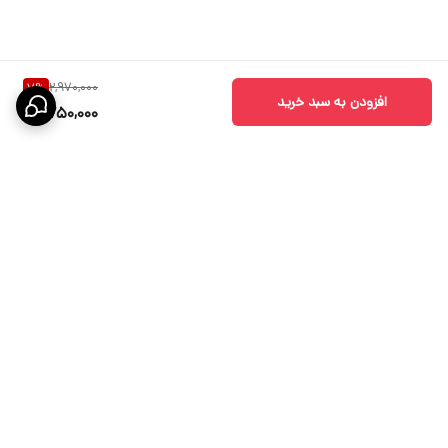
2,970,000
7
%
افزودن به سبد خرید
2,750,000
برگشت به بالا