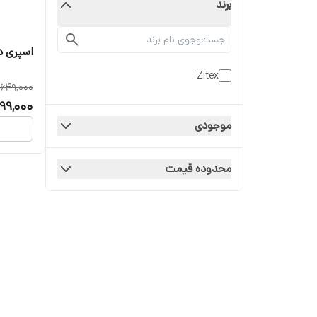
برند
اسپری 
Zitex
649,000
99,000
موجودی
محدوده قیمت