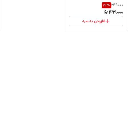
649,000
23
%
499,000
افزودن به سبد