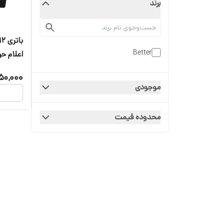
برند
Better
اعلام حر
دوربین 
50,000
موجودی
محدوده قیمت