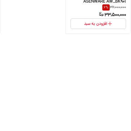
ASENWARE AW_BK901
36,000,000
6
%
33,500,000
افزودن به سبد