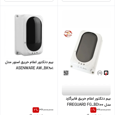
بیم دتکتور اعلام حریق اسنور مدل
ASENWARE AW_BK901
بیم دتکتور اعلام حریق فایرگارد
مدل FIREGUARD FG_BD100
36,000,000
36,000,000
6
%
1
%