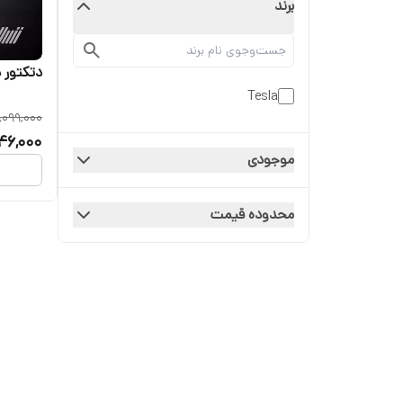
برند
دتکتور 
Tesla
,099,000
46,000
موجودی
محدوده قیمت