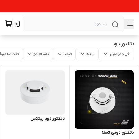
دتکتور دود
جدیدترین
برندها
قیمت
دسته‌بندی
فقط محصولا
دتکتور دود زیتکس
دتکتور دودی تسلا