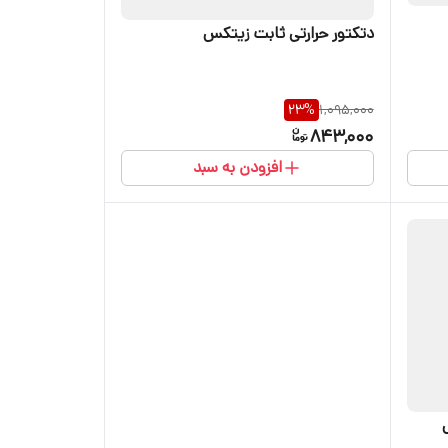
دتکتور حرارتی ثابت زیتکس
23
%
1,095,000
843,000
افزودن به سبد