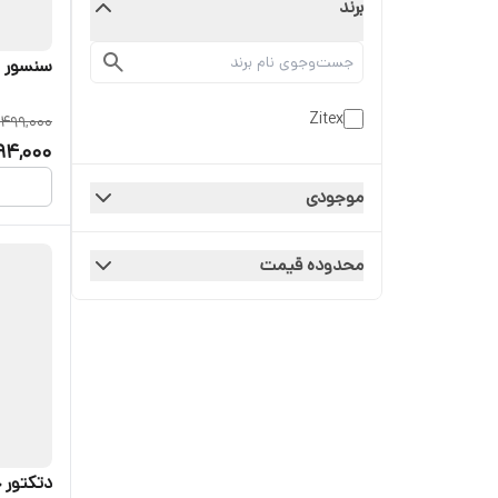
برند
سنسور 
Zitex
,499,000
94,000
موجودی
محدوده قیمت
دتکتور 