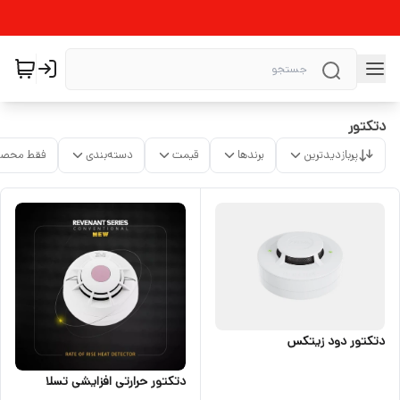
دتکتور
پربازدیدترین
برندها
قیمت
دسته‌بندی
فقط محصو
دتکتور دود زیتکس
دتکتور حرارتی افزایشی تسلا