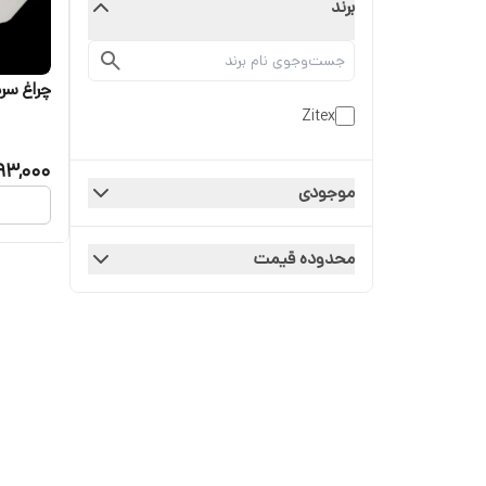
برند
چراغ سرد
Zitex
93,000
موجودی
محدوده قیمت