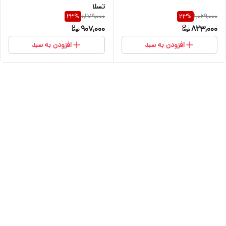
تسلا
1,179,000
1,069,000
23
%
23
%
907,000
823,000
افزودن به سبد
افزودن به سبد