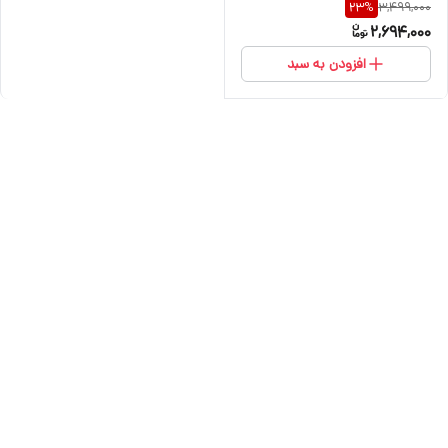
3,499,000
23
%
2,694,000
افزودن به سبد