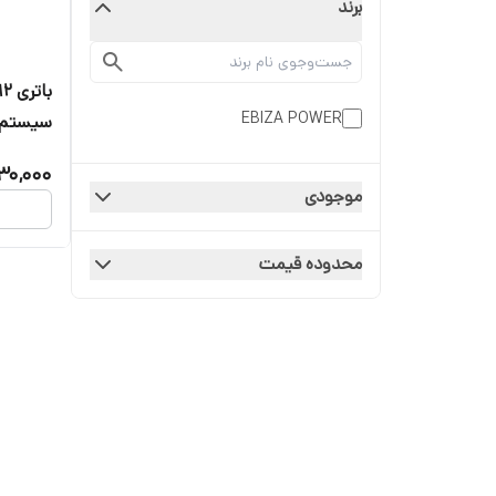
برند
EBIZA POWER
سیستم اع
برقی ، د
30,000
موجودی
محدوده قیمت