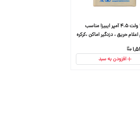
باتری ۱۲ ولت ۴.۵ آمپر ایبیزا مناسب
لام حریق ، دزدگیر اماکن ،کرکره
وربین و آسانسور
1,5
افزودن به سبد