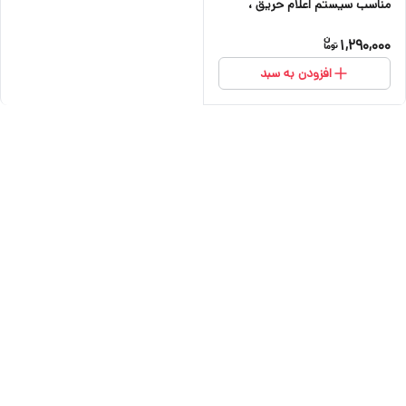
مناسب سیستم اعلام حریق ،
دزدگیر اماکن ،کرکره برقی ، دوربین
1,290,000
و آسانسور
افزودن به سبد