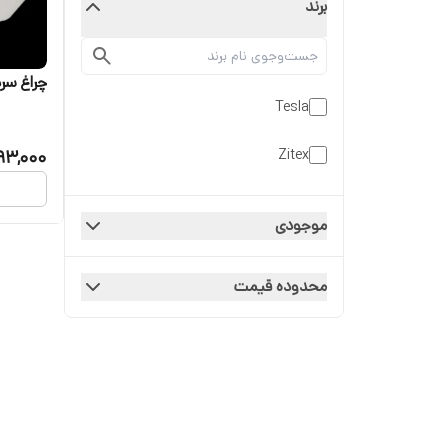
برند
چراغ سرد
Tesla
93,000
Zitex
موجودی
محدوده قیمت