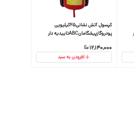
کپسول آتش نشانی25کیلیویی
پودروگازپیشگامانABCتاییدیه دار
12,140,000
افزودن به سبد