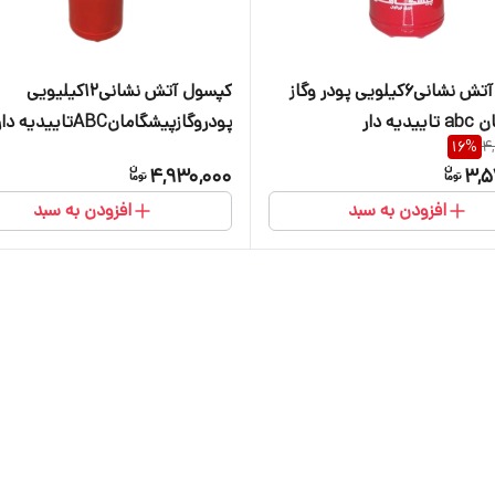
کپسول آتش نشانی۶کیلویی پودر وگاز
کپسول آتش نشانی۱۲کیلیویی
یه دار
پودروگازپیشگامانABCتاییدیه دار
16
%
4
4,930,000
3,5
افزودن به سبد
افزودن به سبد