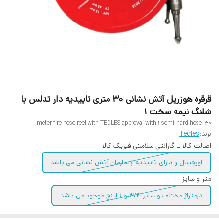
قرقره هوزریل آتش نشانی ۳۰ متری تاییدیه دار تدلس با
شلنگ نیمه سخت ۱
30-meter fire hose reel with TEDLES approval with 1 semi-hard hose
برند:
Tedles
اصالت کالا _ گارانتی سلامتی فیزیک کالا
اورجینال و دارای تاییدیه از سازمان آتش نشانی می باشد
متر و سایز
درمتراژ مختلف و سایز ۳/۴ و ۱ اینچ موجود می باشد