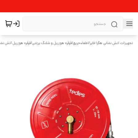
تجهیزات اتش نشانی هگزا فایر
/
اطفاءحریق
/
قرقره هوزریل و شلنگ برزنتی
/
قرقره هوزریل آتش نشا