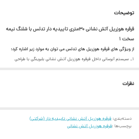
توضیحات
قرقره هوزریل آتش نشانی 30متری تاییدیه دار تدلس با شلنگ نیمه
سخت 1
از ویژگی های قرقره هوزریل های تدلس می توان به موارد زیر اشاره کرد:
1_ سیستم آبرسانی داخل قرقره هوزریل آتش نشانی بلبرینگی با طراحی
خاص و ساخته شده از آلیاژخاص برنج می باشد.
2_صفحه نگهدارنده شلنگ ساخته شده از ورق فولادی ST12 با حداقل
نظرات
ضخامت 1میلیمتر با طرح خاص پرس شده با پوشش رنگ پودری
الکترواستاتیک قرمز می باشد.
3_ظرفیت جایگیری شلنگ نیمه سخت با سایز 1 با حداقل 20متر و حداکثر
30متر می باشد.
دسته‌بندی
:
قرقره هوزریل آتش نشانی تاییدیه دار (شرکتی)
برچسب‌ها :
قرقره هوزریل آتش نشانی
4_سیستم امکان تحمل با فشارکاری 15 بار و فشار تست 45 بار را دارا می
باشد.