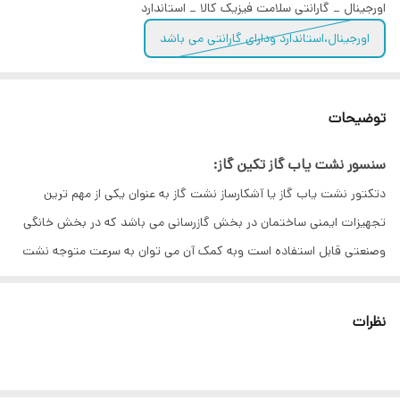
اورجینال _ گارانتی سلامت فیزیک کالا _ استاندارد
اورجینال،استاندارد ودارای گارانتی می باشد
توضیحات
سنسور نشت یاب گاز تکین گاز:
دتکتور نشت یاب گاز یا آشکارساز نشت گاز به عنوان یکی از مهم ترین
تجهیزات ایمنی ساختمان در بخش گازرسانی می باشد که در بخش خانگی
وصنعتی قابل استفاده است وبه کمک آن می توان به سرعت متوجه نشت
گاز شد و آسیب ها و خطرات احتمالی جلوگیری کرد ، دتکتور گاز تکین گاز
دارای سنسور الکتروشیمیایی می باشد که به کلیه گازهای قابل
نظرات
اشتعال(متان،اتان،بوتان،پروپان)حساس می باشد این دتکتور با عملکرد
صحیح و سریع در زمان نشت گاز عکس العمل سریع ازخود نشان می
دهداین دستگاه علاوه برهشدارکه می تواند اطرافیان را قبل از وقوع حادثه