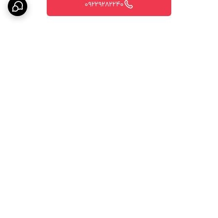
09229282240
برگشت به بالا
پیگیری ارسال سفارش
پشتیبانی ۲۴ ساعته