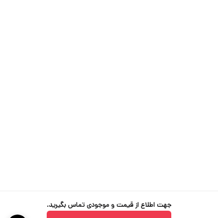
ولتاژ کاری
220V / AC
شدت الارم
85db
مدل حسگر
MQ9
درجه ایمنی
IP65
منهای 20 درجه سلسیوس تا مثبت 70 درجه
دمای کاری
سلسیوس
مدت زمان
5 الی 10 دقیقه
کالیبراسیون
نوع حسگر
الکترو شیمیایی
جهت کسب اطلاعات بیشتر با ما در ارتباط باشید.
جهت اطلاع از قیمت و موجودی تماس بگیرید.
09229282240
☎️