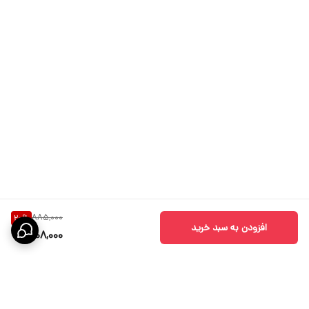
885,000
20
%
افزودن به سبد خرید
708,000