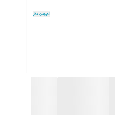
 واسطه برنامه نویسی تخصصی و استفاده از پردازشگرهای حرفه ای میسر شده است . می توان انواع مختلف
افزودن نظر
 هم ، کافی است از دو رشته سیم استفاده کرد؛ هر پانل
 زون ها ، پیش بینی رله کمکی جهت راه اندازی سیستم