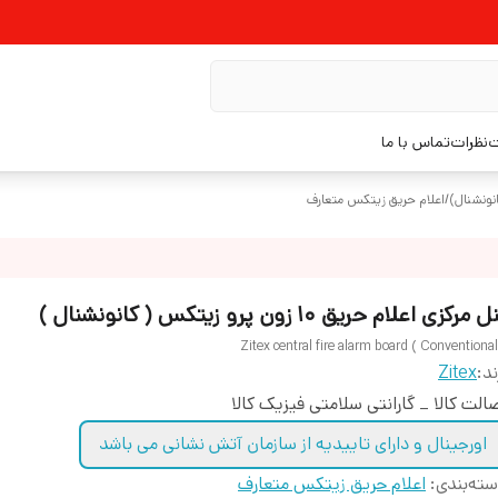
ت
نظرات
تماس با ما
نونشنال)
/
اعلام حریق زیتکس متعارف
 مرکزی اعلام حریق ۱۰ زون پرو زیتکس ( کانونشنال )
Zitex central fire alarm board ( Conventional
ند:
Zitex
الت کالا _ گارانتی سلامتی فیزیک کالا
اورجینال و دارای تاییدیه از سازمان آتش نشانی می باشد
ته‌بندی
:
اعلام حریق زیتکس متعارف