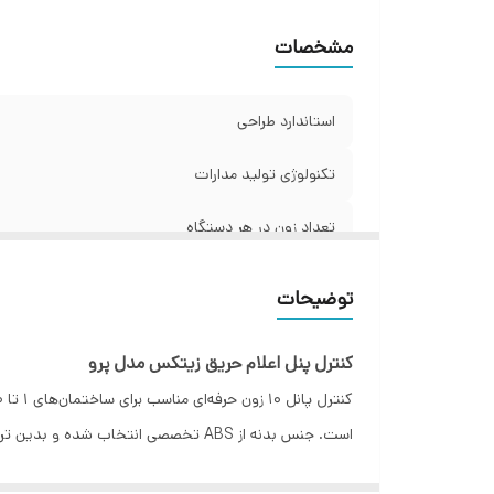
حد
مشخصات
ول
حد
حد
استاندارد طراحی
حد
حدا
تکنولوژی تولید مدارات
مق
تعداد زون در هر دستگاه
فی
فی
قابلیت افزایش در صورت شبکه شدن
ج
توضیحات
سط
ولتاژ ورودی
کن
کنترل پنل اعلام حریق زیتکس مدل پرو
منبع تغذیه داخلی
اب
و
باتری مورد نیاز
حداقل و حداکثر جریان مصرفی