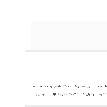
1A 
فرد و زیبا ، شبکه و با ابعاد مناسب برای نصب روکار و توکار طراحی و ساخته شده
است. جنس بدنه از ABS تخصصی انتخاب شده و بدین ترتیب بدنه پانل قابلیت محافظت در برابر حرارت ، ضربه و لرزش را دارد. علاوه بر استاندارد ملی ایران شماره 3707 که پایه الزامات طراحی و
 در این محصول منظور شده استبرای محافظت در برابر محیط های خورنده و مرطوب از لایه مقاوم روی