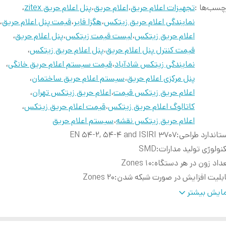
چسب‌ها :
تجهیزات اعلام حریق
،
اعلام حریق
،
پنل اعلام حریق zitex
،
نمایندگی اعلام حریق زیتکس
،
هگزا فایر
،
قیمت پنل اعلام حریق
،
اعلام حریق زیتکس
،
لیست قیمت زیتکس
،
پنل اعلام حریق
،
قیمت کنترل پنل اعلام حریق
،
پنل اعلام حریق زیتکس
،
نمایندگی زیتکس شادآباد
،
قیمت سیستم اعلام حریق خانگی
،
پنل مرکزی اعلام حریق
،
سیستم اعلام حریق ساختمان
،
اعلام حریق زیتکس قیمت
،
اعلام حریق زیتکس تهران
،
کاتالوگ اعلام حریق زیتکس
،
قیمت اعلام حریق زیتکس
،
اعلام حریق زیتکس نقشه
،
سیستم اعلام حریق
تاندارد طراحی
:
EN 54-2, 54-4 and ISIRI 3707
نولوژی تولید مدارات
:
SMD
داد زون در هر دستگاه
:
10 Zones
بلیت افزایش در صورت شبکه شدن
:
20 Zones
تاژ ورودی
:
220 ± 10% V A.C.
ایش بیشتر
بع تغذیه داخلی
:
30 V D.C.
تری مورد نیاز
:
2×12 V (4.5Ah)