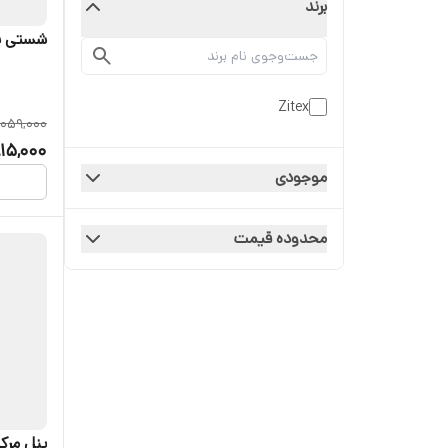
برند
شستی ب
Zitex
,059,000
15,000
موجودی
محدوده قیمت