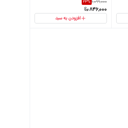
23
%
1,099,000
846,000
افزودن به سبد