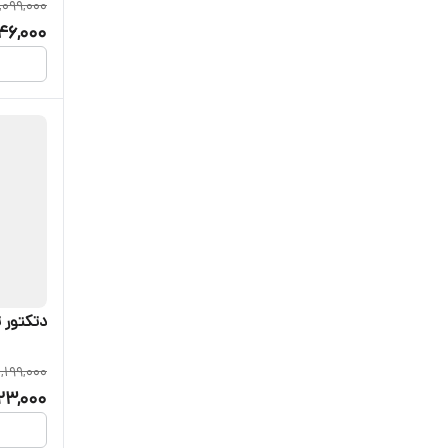
,099,000
46,000
دتکتور 
1,199,000
23,000