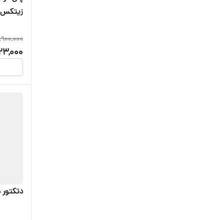
زیتکس (
,900,000
23,000
دتکتور 