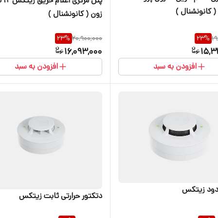
 کانونشنال )
زون ( کانونشنال )
23
%
20,900,000
23
%
19
16,093,000
15,3
افزودن به سبد
افزودن به سبد
دود زیتکس
دتکتور حرارتی ثابت زیتکس