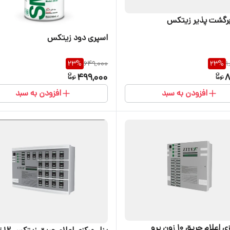
رگشت پذیر زیتکس
اسپری دود زیتکس
23
%
649,000
23
%
1
499,000
8
افزودن به سبد
افزودن به سبد
پنل مرکزی اعلام حریق ۱۰ زون پرو