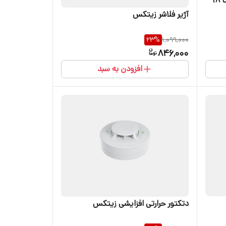
پنل مرکزی اعلام حریق زیتکس 12 تا 18
آژیر فلاشر زیتکس
23
%
1,099,000
846,000
افزودن به سبد
دتکتور حرارتی افزایشی زیتکس