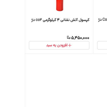
کپسول آتش نشانی ۴ کیلوگرمی co2 دژ
5,450,000
افزودن به سبد