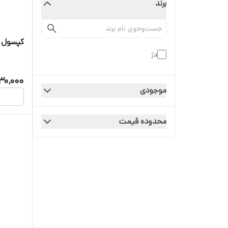
برند
کپسول آتش نشان
دژ
30,000
موجودی
محدوده قیمت