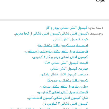
نظرات
دمای
15- تا 50+ درجه سانتی‌گراد
نگهداری
کشور سازنده
ایران
دسته‌بندی
:
کپسول آتش نشانی پودر و گاز
دارای پودر خشک BC
برچسب‌ها :
کپسول آتش نشانی
،
کپسول آتش نشانی از کجا بخریم
،
دارای استاندارد ISO 9001:2008
خرید کپسول آتش نشانی
،
سایر
لیست قیمت کپسول آتش نشانی دژ
،
مناسب جهت منزل و محل کار
قیمت کپسول آتش نشانی کوچک برای ماشین
،
کپسول آتش نشانی پودر و گاز 2 کیلویی
،
قیمت کپسول آتش نشانی Co2
،
بهترین کپسول آتش نشانی
،
درصورت نیاز به شارژ کپسول خودتون میدتونید باشماره های گذاشته
دریافت کپسول آتش نشانی رایگان
،
شده تماس بگیرید
کپسول آتش نشانی پودر و گاز
،
بهترین کپسول آتش نشانی خودرو
،
جهت کسب اطلاعات بیشتر با ما در ارتباط باشید.
قیمت کپسول آـش نشانی 2 کیلویی
،
09229282240
☎️
شارژ کپسول آتش نشانی
،
کپسول آتشنشانی
،
کپسول آتش نشانی 2 کیلویی دژ
،