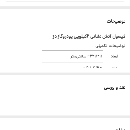
توضیحات
کپسول آتش نشانی ۲کیلویی پودروگاز دژ
توضیحات تکمیلی
ابعاد
11*11*33 سانتی‌متر
وزن
4.5 کیلوگرم
نوع نازل
شیلنگ
نقد و بررسی
15-25 کیلوگرم بر سانتی‌متر مربع
فشار کاری
(بار)
پایه
دارد (بست دیواری)
قابلیت شارژ
دارد