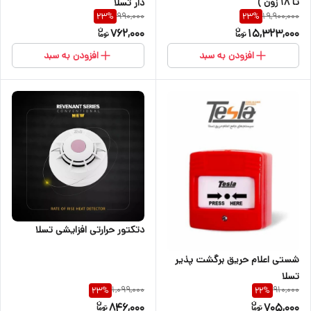
تا ۱۸ زون )
دار تسلا
990,000
19,900,000
23
%
23
%
762,000
15,323,000
افزودن به سبد
افزودن به سبد
دتکتور حرارتی افزایشی تسلا
شستی اعلام حریق برگشت پذیر
تسلا
1,099,000
910,000
23
%
22
%
846,000
705,000