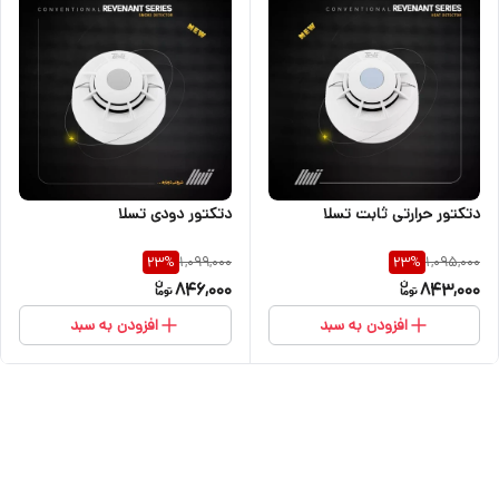
دتکتور دودی تسلا
دتکتور حرارتی ثابت تسلا
1,099,000
1,095,000
23
%
23
%
846,000
843,000
افزودن به سبد
افزودن به سبد