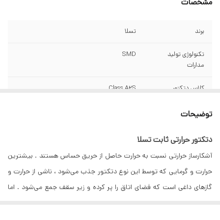
مشخصات
برند
تسلا
تکنولوژی تولید
SMD
مدارات
کلاس دتکتور
Class A2S
ولتاژ ورودی
26 VDC
توضیحات
جریان حالت
50 µA
دتکتور حرارتی ثابت تسلا
استندبای
آشکارساز حرارتی نسبت به حرارت حاصل از حریق حساس هستند . بیشترین
جریان حالت آلارم
20 mA
حرارت و گرمایی که توسط این نوع دتکتور جذب می‌شود ، ناشی از حرارت و
گازهای داغی است که فضای اتاق را پر کرده و زیر سقف جمع می‌شود . اما
دمای آلارم
58°C
بخش دیگری از حرارت جذب شده توسط دتکتورهای حرارتی از طریق تابش
حداکثر رطوبت
90% (بدون میعان)
است. دتکتورهای حرارتی به دو نوع دتکتور حرارتی نقطه‌ای ( فیکس )و