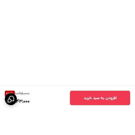
1,095,000
23
%
افزودن به سبد خرید
843,000