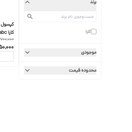
برند
کارا
کارا abc تاییدیه دار
,700,000
50,000
موجودی
محدوده قیمت