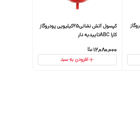
 پودروگاز
کپسول آتش نشانی25کیلیویی پودروگاز
کارا ABCتاییدیه دار
12,080,000
افزودن به سبد