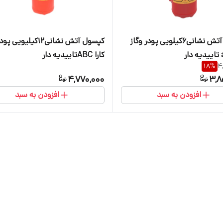
کپسول آتش نشانی۶کیلویی پودر وگاز
کپسول آتش نشانی۱۲کیلیویی
کارا ABCتاییدیه دار
18
%
4
4,770,000
3,8
افزودن به سبد
افزودن به سبد