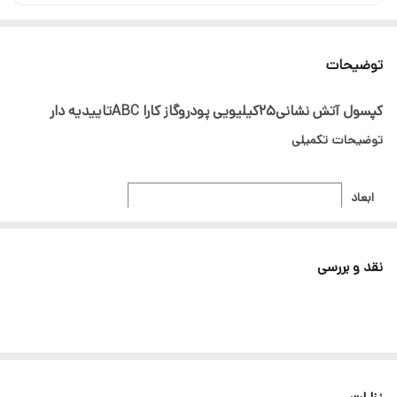
توضیحات
کپسول آتش نشانی25کیلیویی پودروگاز کارا ABCتاییدیه دار
توضیحات تکمیلی
ابعاد
وزن
25کیلوگرم
ماده
نقد و بررسی
نوع
شیلنگ
نازل
فشار
15-25 کیلوگرم بر سانتی‌متر مربع (بار)
کاری