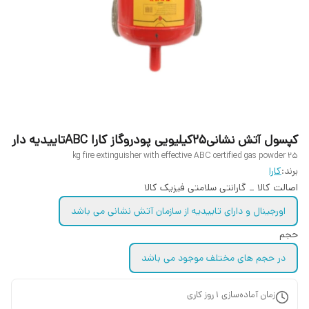
کپسول آتش نشانی25کیلیویی پودروگاز کارا ABCتاییدیه دار
25 kg fire extinguisher with effective ABC certified gas powder
برند:
کارا
اصالت کالا _ گارانتی سلامتی فیزیک کالا
اورجینال و دارای تاییدیه از سازمان آتش نشانی می باشد
حجم
در حجم های مختلف موجود می باشد
زمان آماده‌سازی
1
روز کاری