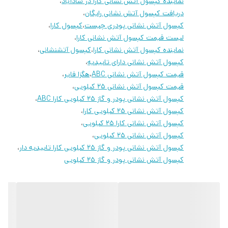
نماینده کپسول آتش نشانی کارا در شادآباد
،
و دارای طول عمر بالا
دریافت کپسول آتش نشانی رایگان
،
کپسول آتش نشانی پودری چیست
،
کپسول کارا
،
نازل اختصاصی طراحی اسپانیا
لیست قیمت کپسول آتش نشانی کارا
،
طراحی اختصاصی گپ پایین و بالا
نماینده کپسول آتش نشانی کارا
،
کپسول آتشنشانی
،
پلمپ مینی فست ۱۲/۵ سانت
کپسول آتش نشانی دارای تاییدیه
،
قیمت کپسول آتش نشانی ABC
،
هگزا فایر
،
دارای iso9001 و 14001 iso و 45001 iso
قیمت کپسول آتش نشانی 25 کیلویی
،
درصورت نیاز به شارژ کپسول خودتون میدتونید باشماره های گذاشته
کپسول آتش نشانی پودر و گاز 25 کیلویی کارا ABC
،
شده تماس بگیرید
کپسول آتش نشانی 25 کیلویی کارا
،
کپسول آتش نشانی کارا 25 کیلویی
،
کپسول آتش نشانی 25 کیلویی
،
جهت کسب اطلاعات بیشتر با ما در ارتباط باشید.
کپسول آتش نشانی پودر و گاز 25 کیلویی کارا تاییدیه دار
،
09229282240
☎️
کپسول آتش نشانی پودر و گاز 25 کیلویی