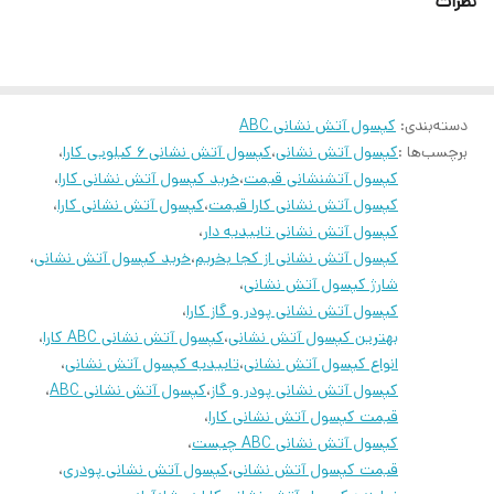
نظرات
پایه
دارد (بست دیواری)
قابلیت
دارد
شارژ
دمای
دسته‌بندی
:
کپسول آتش نشانی ABC
15- تا 50+ درجه سانتی‌گراد
برچسب‌ها :
کپسول آتش نشانی
،
کپسول آتش نشانی 6 کیلویی کارا
،
نگهداری
کپسول آتشنشانی قیمت
،
خرید کپسول آتش نشانی کارا
،
کشور
کپسول آتش نشانی کارا قیمت
،
کپسول آتش نشانی کارا
،
ایران
سازنده
کپسول آتش نشانی تاییدیه دار
،
کپسول آتش نشانی از کجا بخریم
،
خرید کپسول آتش نشانی
،
دارای پودر خشک ABC
شارژ کپسول آتش نشانی
،
تیپ A:
ماده جامد
تیپ B:
مایعات قابل
کپسول آتش نشانی پودر و گاز کارا
،
سایر
اشتعال
تیپ C:
بهترین کپسول آتش نشانی
،
گاز های قابل اشتعال
کپسول آتش نشانی ABC کارا
،
انواع کپسول آتش نشانی
،
تاییدیه کپسول آتش نشانی
،
دارای استاندارد ISO 9001:2008
کپسول آتش نشانی پودر و گاز
،
کپسول آتش نشانی ABC
،
مناسب جهت منزل و محل کار
قیمت کپسول آتش نشانی کارا
،
کپسول آتش نشانی ABC چیست
،
دارای استاندارد ملی869
قیمت کپسول آتش نشانی
،
کپسول آتش نشانی پودری
،
شلنگ دارای روکش مخصوص و فشار بالا و مقاوم در برابر حرارت نور آفتاب