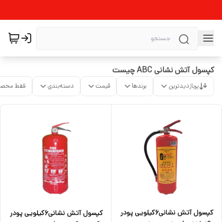
کپسول آتش نشانی ABC چیست
پربازدیدترین
برندها
قیمت
دسته‌بندی
فقط محصو
کپسول آتش نشانی۶کیلویی پودر
کپسول آتش نشانی۶کیلویی پودر