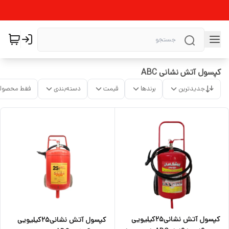
کپسول آتش نشانی ABC
جدیدترین
برندها
قیمت
دسته‌بندی
فقط محصولا
کپسول آتش نشانی25کیلیویی
کپسول آتش نشانی25کیلیویی