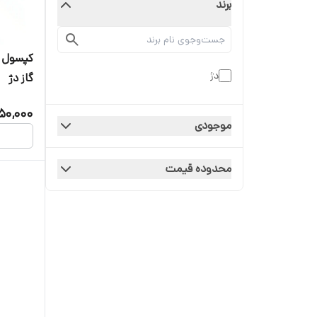
برند
دژ
گاز دژ
850,000
موجودی
محدوده قیمت