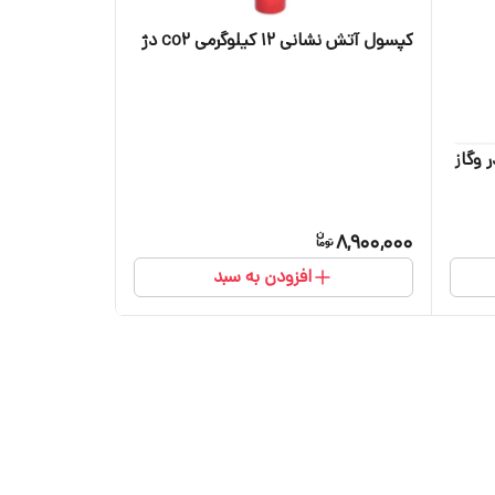
کپسول آتش نشانی ۱۲ کیلوگرمی co2 دژ
ی پودر وگاز
8,900,000
افزودن به سبد