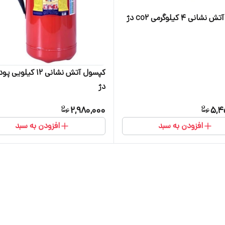
نی ۴ کیلوگرمی co2 دژ
کپسول آتش نشانی ۱۲ کیلوی
دژ
2,980,000
5,4
افزودن به سبد
افزودن به سبد