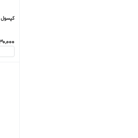
کپسول آتش نشان
30,000