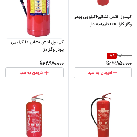
کپسول آتش نشانی۶کیلویی پودر
وگاز کارا abc تاییدیه دار
کپسول آتش نشانی ۱۲ کیلویی
پودر وگاز دژ
4,700,000
18
%
2,980,000
3,850,000
افزودن به سبد
افزودن به سبد