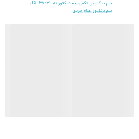
بیم دتکتور زیتکس
،
بیم دتکتور تندا TX_3703
،
بیم دتکتور اعلام حریق